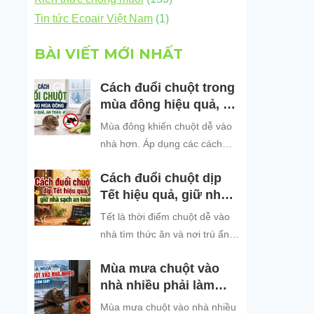
Tin tức Ecoair Việt Nam
(1)
BÀI VIẾT MỚI NHẤT
Cách đuổi chuột trong
mùa đông hiệu quả, an
toàn
Mùa đông khiến chuột dễ vào
nhà hơn. Áp dụng các cách
đuổi chuột hiệu quả, an toàn
Cách đuổi chuột dịp
để bảo vệ không gian sống
Tết hiệu quả, giữ nhà
sạch sẽ.
sạch an toàn
Tết là thời điểm chuột dễ vào
nhà tìm thức ăn và nơi trú ẩn.
Khám phá những cách đuổi
Mùa mưa chuột vào
chuột dịp Tết hiệu quả, an toàn
nhà nhiều phải làm
và dễ áp dụng để giữ không
sao?
gian sống sạch sẽ, bảo vệ gia
Mùa mưa chuột vào nhà nhiều