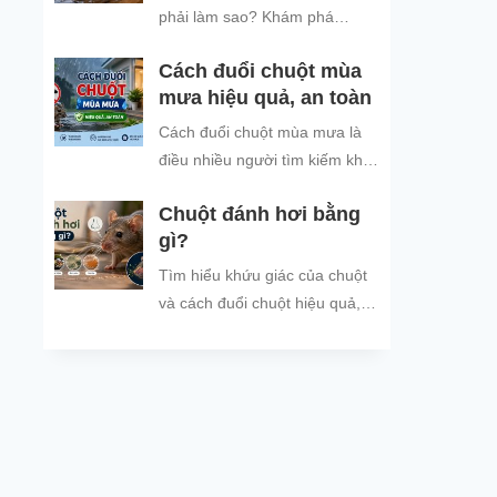
đình và đón năm mới an tâm.
phải làm sao? Khám phá
nguyên nhân chuột tìm nơi trú
Cách đuổi chuột mùa
ẩn khi trời mưa và các cách
mưa hiệu quả, an toàn
đuổi chuột, ngăn chuột xâm
nhập hiệu quả, an toàn, giúp
Cách đuổi chuột mùa mưa là
bảo vệ không gian sống sạch
điều nhiều người tìm kiếm khi
sẽ.
thời tiết mưa nhiều, ẩm ướt,
Chuột đánh hơi bằng
khiến tình trạng chuột vào nhà
gì?
trú...
Tìm hiểu khứu giác của chuột
và cách đuổi chuột hiệu quả,
an toàn bằng mùi hương chuột
không thích.