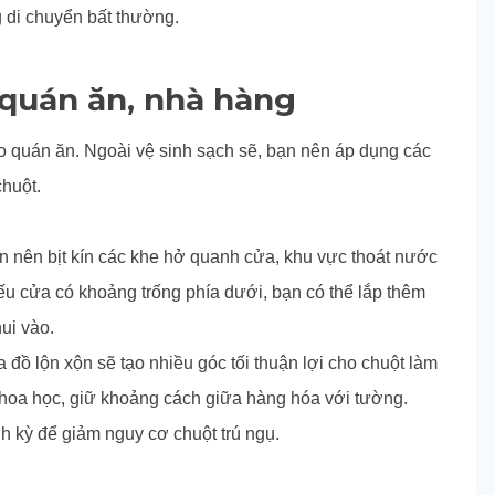
g di chuyển bất thường.
 quán ăn, nhà hàng
ào quán ăn. Ngoài vệ sinh sạch sẽ, bạn nên áp dụng các
chuột.
n nên bịt kín các
khe hở quanh cửa, khu vực thoát nước
ếu cửa có khoảng trống phía dưới, bạn có thể lắp thêm
ui vào.
 đồ lộn xộn sẽ tạo nhiều góc tối thuận lợi cho chuột làm
 khoa học, giữ khoảng cách giữa hàng hóa với tường.
h kỳ để giảm nguy cơ chuột trú ngụ.