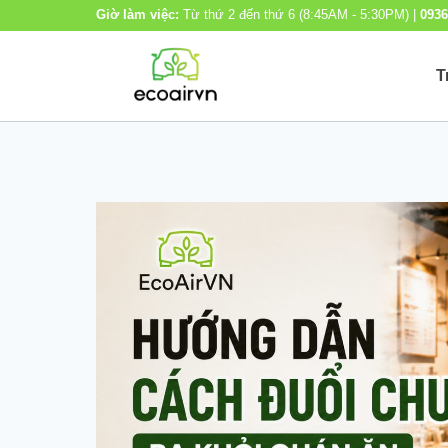
Skip
Giờ làm việc:
Từ thứ 2 đến thứ 6 (8:45AM - 5:30PM) |
0936
to
T
content