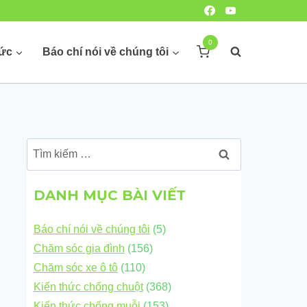
0
hức
Báo chí nói về chúng tôi
Tìm
kiếm
cho:
DANH MỤC BÀI VIẾT
Báo chí nói về chúng tôi
(5)
Chăm sóc gia đình
(156)
Chăm sóc xe ô tô
(110)
Kiến thức chống chuột
(368)
Kiến thức chống muỗi
(153)