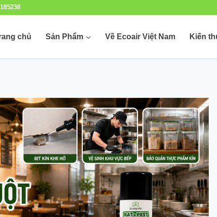
185238
rang chủ
Sản Phẩm
Về Ecoair Việt Nam
Kiến t