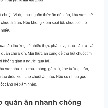
có nhiều yếu tố thu hút chuột
t chuột. Ví dụ như nguồn thức ăn dồi dào, khu vực chế
 chuột trú ẩn. Nếu không kiểm soát tốt, chuột có thể
 nhiều.
uán ăn thường có nhiều thực phẩm, vụn thức ăn rơi vãi,
 quản chưa kín. Mùi thức ăn cũng dễ thu hút chuột tìm
 không gian ít người qua lại.
hu vực như kho chứa hàng, gầm tủ, khe tường, trần,
 tạo điều kiện cho chuột ẩn náu. Nếu có nhiều góc
huột càng dễ xâm nhập.
o quán ăn nhanh chóng