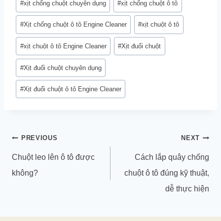
#
xịt chống chuột chuyên dụng
#
xịt chống chuột ô tô
#
Xịt chống chuột ô tô Engine Cleaner
#
xịt chuột ô tô
#
xịt chuột ô tô Engine Cleaner
#
Xịt đuổi chuột
#
Xịt đuổi chuột chuyên dụng
#
Xịt đuổi chuột ô tô Engine Cleaner
Điều
PREVIOUS
NEXT
hướng
Chuột leo lên ô tô được
Cách lắp quây chống
bài
không?
chuột ô tô đúng kỹ thuật,
viết
dễ thực hiện