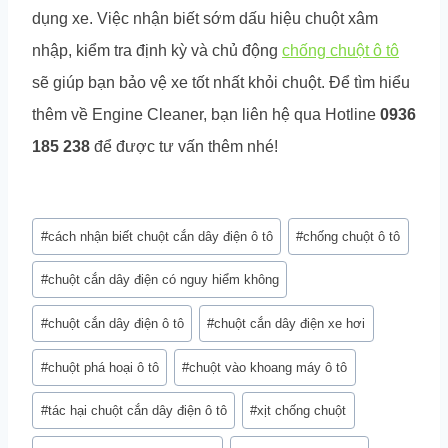
dụng xe. Việc nhận biết sớm dấu hiệu chuột xâm
nhập, kiểm tra định kỳ và chủ động
chống chuột ô tô
sẽ giúp bạn bảo vệ xe tốt nhất khỏi chuột. Để tìm hiểu
thêm về Engine Cleaner, bạn liên hệ qua Hotline
0936
185 238
để được tư vấn thêm nhé!
Post
#
cách nhận biết chuột cắn dây điện ô tô
#
chống chuột ô tô
Tags:
#
chuột cắn dây điện có nguy hiểm không
#
chuột cắn dây điện ô tô
#
chuột cắn dây điện xe hơi
#
chuột phá hoại ô tô
#
chuột vào khoang máy ô tô
#
tác hại chuột cắn dây điện ô tô
#
xịt chống chuột