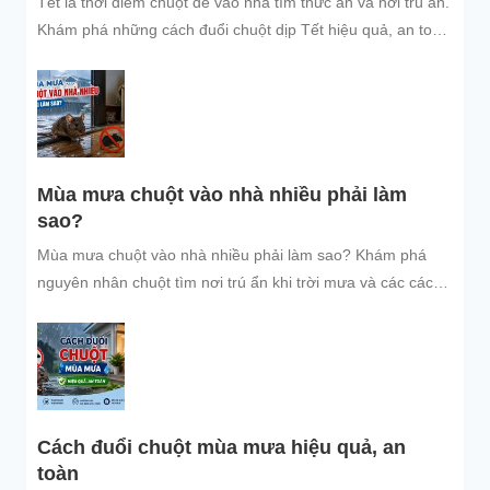
Tết là thời điểm chuột dễ vào nhà tìm thức ăn và nơi trú ẩn.
Khám phá những cách đuổi chuột dịp Tết hiệu quả, an toàn
và dễ áp dụng để giữ không gian sống sạch sẽ, bảo vệ gia
đình và đón năm mới an tâm.
Mùa mưa chuột vào nhà nhiều phải làm
sao?
Mùa mưa chuột vào nhà nhiều phải làm sao? Khám phá
nguyên nhân chuột tìm nơi trú ẩn khi trời mưa và các cách
đuổi chuột, ngăn chuột xâm nhập hiệu quả, an toàn, giúp
bảo vệ không gian sống sạch sẽ.
Cách đuổi chuột mùa mưa hiệu quả, an
toàn