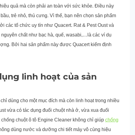
n hiệu quả mà còn phải an toàn với sức khỏe. Điều này
 bầu, trẻ nhỏ, thú cưng. Vì thế, bạn nên chọn sản phẩm
bởi các tổ chức uy tín như Quacert. Rat & Pest Oust và
u nguyên chất như bạc hà, quế, wasabi,…là các ví dụ
lượng. Bởi hai sản phẩm này được Quacert kiểm định
dụng linh hoạt của sản
 chỉ dùng cho một mục đích mà còn linh hoạt trong nhiều
Oust vừa có tác dụng đuổi chuột nhà ở, vừa xua đuổi
t chống chuột ô tô Engine Cleaner không chỉ giúp
chống
hông dùng nước và dưỡng chi tiết máy vô cùng hiệu