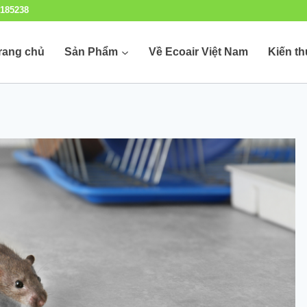
185238
rang chủ
Sản Phẩm
Về Ecoair Việt Nam
Kiến t