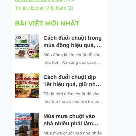
Tin tức Ecoair Việt Nam
(1)
BÀI VIẾT MỚI NHẤT
Cách đuổi chuột trong
mùa đông hiệu quả, an
toàn
Mùa đông khiến chuột dễ vào
nhà hơn. Áp dụng các cách
đuổi chuột hiệu quả, an toàn
Cách đuổi chuột dịp
để bảo vệ không gian sống
Tết hiệu quả, giữ nhà
sạch sẽ.
sạch an toàn
Tết là thời điểm chuột dễ vào
nhà tìm thức ăn và nơi trú ẩn.
Khám phá những cách đuổi
Mùa mưa chuột vào
chuột dịp Tết hiệu quả, an toàn
nhà nhiều phải làm
và dễ áp dụng để giữ không
sao?
gian sống sạch sẽ, bảo vệ gia
Mùa mưa chuột vào nhà nhiều