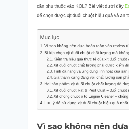
cần phụ thuộc vào KOL? Bài viết dưới đây
E
để chọn được xịt đuổi chuột hiệu quả và an 
Mục lục
Vì sao không nên dựa hoàn toàn vào review từ
Bí kíp chọn xịt đuổi chuột chất lượng mà khô
Kiểm tra hiệu quả thực tế của xịt đuổi chu
Xịt đuổi chuột chất lượng phải được kiểm đị
Tính đa năng và ứng dụng linh hoạt của sả
Giá thành xứng đáng với chất lượng sản p
Hai sản phẩm xịt đuổi chuột chất lượng đã đ
Xịt đuổi chuột Rat & Pest Oust – đuổi chuột
Xịt chống chuột ô tô Engine Cleaner – chốn
Lưu ý để sử dụng xịt đuổi chuột hiệu quả nhất
Vì sao không nên dựa