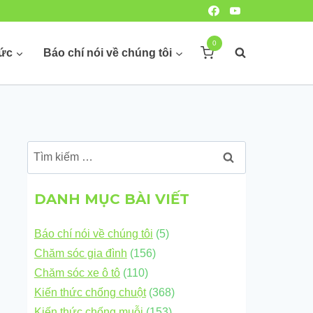
0
hức
Báo chí nói về chúng tôi
Tìm
kiếm
cho:
DANH MỤC BÀI VIẾT
Báo chí nói về chúng tôi
(5)
Chăm sóc gia đình
(156)
Chăm sóc xe ô tô
(110)
Kiến thức chống chuột
(368)
Kiến thức chống muỗi
(153)