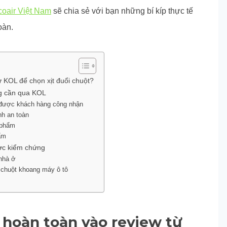
coair Việt Nam
sẽ chia sẻ với bạn những bí kíp thực tế
toàn.
 KOL để chọn xịt đuổi chuột?
ng cần qua KOL
ột được khách hàng công nhận
nh an toàn
n phẩm
hẩm
ược kiểm chứng
 nhà ở
g chuột khoang máy ô tô
 hoàn toàn vào review từ