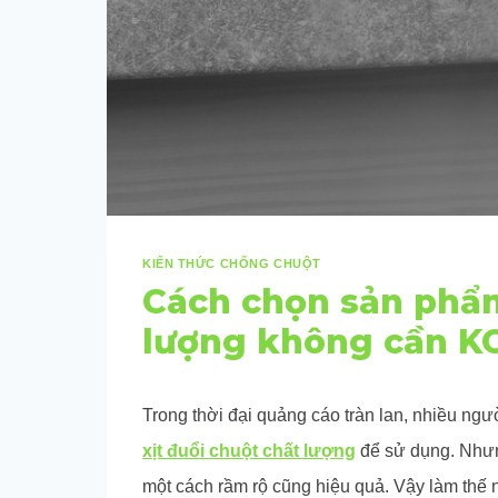
KIẾN THỨC CHỐNG CHUỘT
Cách chọn sản phẩm
lượng không cần K
Trong thời đại quảng cáo tràn lan, nhiều ng
xịt đuổi chuột chất lượng
để sử dụng. Nhưn
một cách rầm rộ cũng hiệu quả. Vậy làm thế 