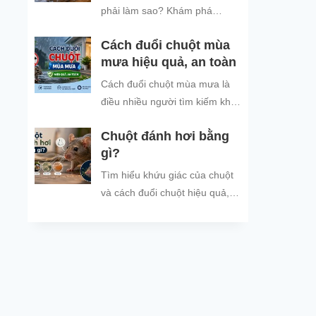
đình và đón năm mới an tâm.
phải làm sao? Khám phá
nguyên nhân chuột tìm nơi trú
Cách đuổi chuột mùa
ẩn khi trời mưa và các cách
mưa hiệu quả, an toàn
đuổi chuột, ngăn chuột xâm
nhập hiệu quả, an toàn, giúp
Cách đuổi chuột mùa mưa là
bảo vệ không gian sống sạch
điều nhiều người tìm kiếm khi
sẽ.
thời tiết mưa nhiều, ẩm ướt,
Chuột đánh hơi bằng
khiến tình trạng chuột vào nhà
gì?
trú...
Tìm hiểu khứu giác của chuột
và cách đuổi chuột hiệu quả,
an toàn bằng mùi hương chuột
không thích.