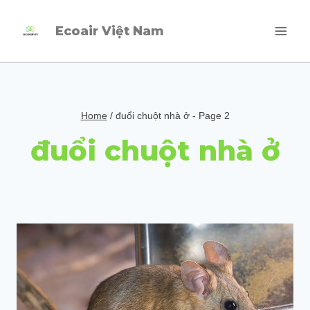
Skip
Ecoair Việt Nam
to
content
Home
/
đuổi chuột nhà ở
- Page 2
đuổi chuột nhà ở