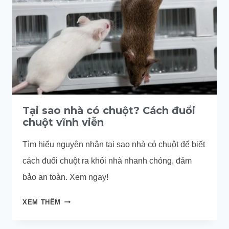
MÙI
HƯƠNG
ĐUỔI
CHUỘT
RA
KHỎI
NHÀ
Tại sao nhà có chuột? Cách đuổi
chuột vĩnh viễn
Tìm hiểu nguyên nhân tại sao nhà có chuột để biết
cách đuổi chuột ra khỏi nhà nhanh chóng, đảm
bảo an toàn. Xem ngay!
TẠI
XEM THÊM
SAO
NHÀ