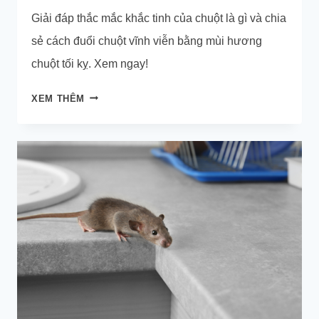
Giải đáp thắc mắc khắc tinh của chuột là gì và chia
sẻ cách đuổi chuột vĩnh viễn bằng mùi hương
chuột tối kỵ. Xem ngay!
KHẮC
XEM THÊM
TINH
CỦA
CHUỘT
LÀ
GÌ?
10
THỨ
CHUỘT
GHÉT,
SỢ,
KỴ
NHẤT