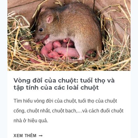
ĐUỔI
CHUỘT
CỐNG
HIỆU
QUẢ
NHẤT
Vòng đời của chuột: tuổi thọ và
tập tính của các loài chuột
Tìm hiểu vòng đời của chuột, tuổi thọ của chuột
cống, chuột nhắt, chuột bạch,…và cách đuổi chuột
nhà ở hiệu quả.
VÒNG
XEM THÊM