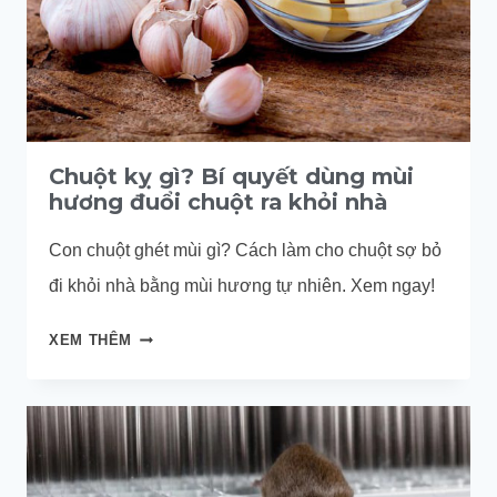
KHÔNG
CẦN
KOL
QUẢNG
CÁO
Chuột kỵ gì? Bí quyết dùng mùi
hương đuổi chuột ra khỏi nhà
Con chuột ghét mùi gì? Cách làm cho chuột sợ bỏ
đi khỏi nhà bằng mùi hương tự nhiên. Xem ngay!
CHUỘT
XEM THÊM
KỴ
GÌ?
BÍ
QUYẾT
DÙNG