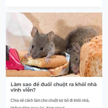
ĐỜI
CỦA
CHUỘT:
TUỔI
THỌ
VÀ
TẬP
TÍNH
CỦA
CÁC
LOÀI
CHUỘT
Làm sao để đuổi chuột ra khỏi nhà
vĩnh viễn?
Chia sẻ cách làm cho chuột sợ bỏ đi khỏi nhà,