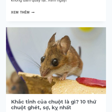
không dám quay lại. Xem ngay!
LÀM
XEM THÊM
SAO
ĐỂ
ĐUỔI
CHUỘT
RA
KHỎI
NHÀ
VĨNH
VIỄN?
Khắc tinh của chuột là gì? 10 thứ
chuột ghét, sợ, kỵ nhất