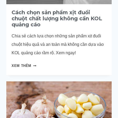
Cách chọn sản phẩm xịt đuổi
chuột chất lượng không cần KOL
quảng cáo
Chia sẻ cách lựa chọn những sản phẩm xịt đuổi
chuột hiệu quả và an toàn mà không cần dựa vào
KOL quảng cáo rầm rộ. Xem ngay!
CÁCH
XEM THÊM
CHỌN
SẢN
PHẨM
XỊT
ĐUỔI
CHUỘT
CHẤT
LƯỢNG