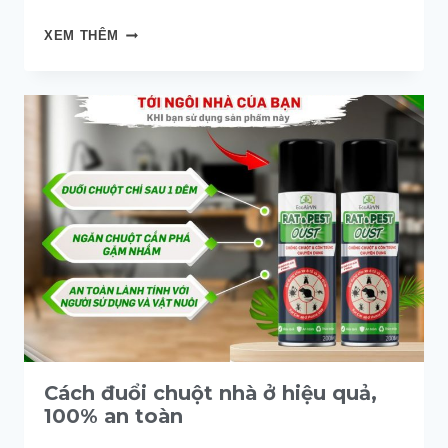
CÁCH
XEM THÊM
SỬ
DỤNG
XỊT
ĐUỔI
CHUỘT
RAT
&
PEST
OUST
HIỆU
QUẢ
NHẤT
Cách đuổi chuột nhà ở hiệu quả,
100% an toàn