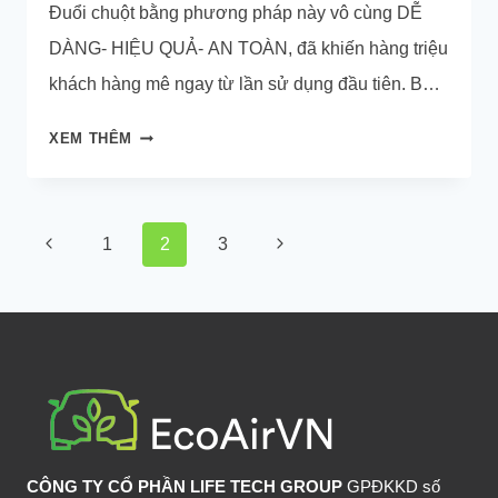
Đuổi chuột bằng phương pháp này vô cùng DỄ
DÀNG- HIỆU QUẢ- AN TOÀN, đã khiến hàng triệu
khách hàng mê ngay từ lần sử dụng đầu tiên. Bạn
phải trải nghiệm ngay để tận hưởng niềm hạnh
CÁCH
XEM THÊM
phúc ‘nhà mình sạch chuột’!
ĐUỔI
CHUỘT
NHÀ
Page
Previous
Next
1
2
3
Ở
navigation
HIỆU
Page
Page
QUẢ,
100%
AN
TOÀN
CÔNG TY CỔ PHẦN LIFE TECH GROUP
GPĐKKD số