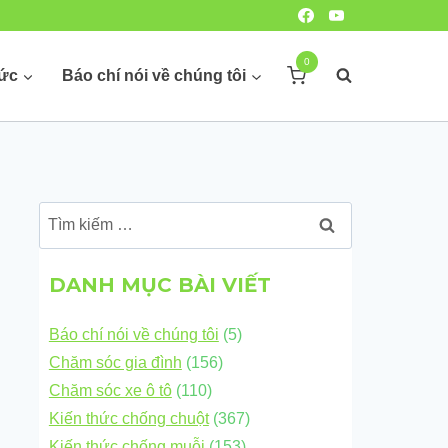
0
hức
Báo chí nói về chúng tôi
Tìm
kiếm
cho:
DANH MỤC BÀI VIẾT
Báo chí nói về chúng tôi
(5)
Chăm sóc gia đình
(156)
Chăm sóc xe ô tô
(110)
Kiến thức chống chuột
(367)
Kiến thức chống muỗi
(153)