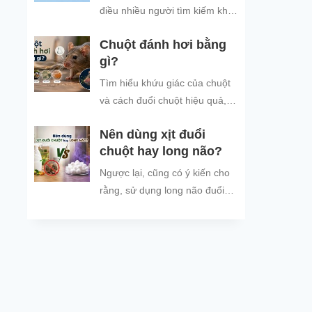
bảo vệ không gian sống sạch
điều nhiều người tìm kiếm khi
sẽ.
thời tiết mưa nhiều, ẩm ướt,
Chuột đánh hơi bằng
khiến tình trạng chuột vào nhà
gì?
trú...
Tìm hiểu khứu giác của chuột
và cách đuổi chuột hiệu quả,
an toàn bằng mùi hương chuột
Nên dùng xịt đuổi
không thích.
chuột hay long não?
Ngược lại, cũng có ý kiến cho
rằng, sử dụng long não đuổi
chuột vừa hiệu quả vừa tiết
kiệm hơn so với xịt đuổi chuột.