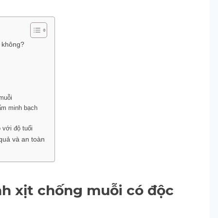
c không?
muỗi
hẩm minh bạch
 với độ tuổi
quả và an toàn
nh xịt chống muỗi có độc