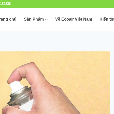
185238
rang chủ
Sản Phẩm
Về Ecoair Việt Nam
Kiến t