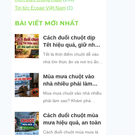
Tin tức Ecoair Việt Nam
(1)
BÀI VIẾT MỚI NHẤT
Cách đuổi chuột dịp
Tết hiệu quả, giữ nhà
sạch an toàn
Tết là thời điểm chuột dễ vào
nhà tìm thức ăn và nơi trú ẩn.
Khám phá những cách đuổi
Mùa mưa chuột vào
chuột dịp Tết hiệu quả, an toàn
nhà nhiều phải làm
và dễ áp dụng để giữ không
sao?
gian sống sạch sẽ, bảo vệ gia
Mùa mưa chuột vào nhà nhiều
đình và đón năm mới an tâm.
phải làm sao? Khám phá
nguyên nhân chuột tìm nơi trú
Cách đuổi chuột mùa
ẩn khi trời mưa và các cách
mưa hiệu quả, an toàn
đuổi chuột, ngăn chuột xâm
nhập hiệu quả, an toàn, giúp
Cách đuổi chuột mùa mưa là