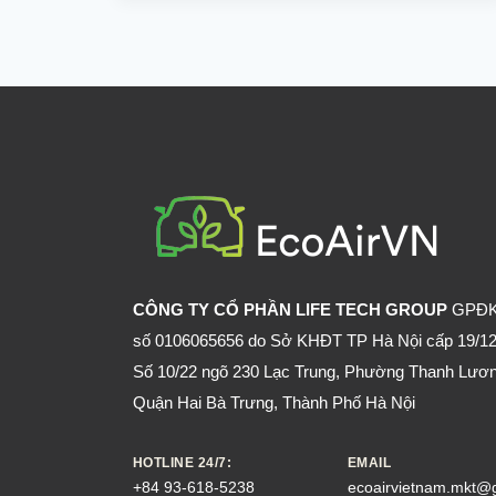
DIỆT
CHUỘT
VĂN
PHÒNG
HIỆU
QUẢ,
AN
TOÀN,
TIẾT
KIỆM
CÔNG TY CỔ PHẦN LIFE TECH GROUP
GPĐ
số 0106065656 do Sở KHĐT TP Hà Nội cấp 19/12
Số 10/22 ngõ 230 Lạc Trung, Phường Thanh Lươn
Quận Hai Bà Trưng, Thành Phố Hà Nội
HOTLINE 24/7:
EMAIL
+84 93-618-5238
ecoairvietnam.mkt@