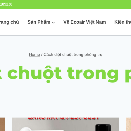
185238
rang chủ
Sản Phẩm
Về Ecoair Việt Nam
Kiến t
Home
/
Cách diệt chuột trong phòng trọ
t chuột trong 