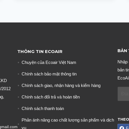
ĐUỔI
CHUỘT
DỄ
DÀNG
CHƯA
TỪNG
CÓ
BẢN 
THÔNG TIN ECOAIR
Nhập 
Chuyện của Ecoair Việt Nam
bản ti
Chính sách bảo mật thông tin
EcoAi
KKD
Chính sách giao, nhận hàng và kiểm hàng
/2012
g,
Chính sách đổi trả và hoàn tiền
Chính sách thanh toán
THEO
Phản ánh nâng cao chất lượng sản phẩm và dịch
gmail.com
vụ
F