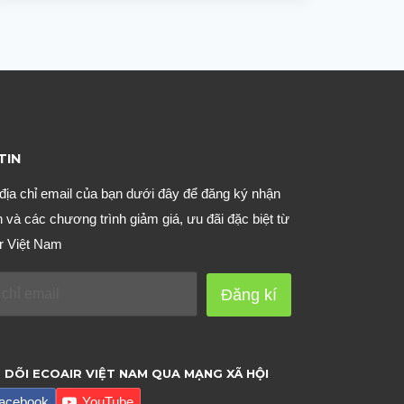
CHUỘT
TRONG
PHÒNG
TRỌ
HIỆU
QUẢ
CHỈ
TIN
SAU
1-
địa chỉ email của bạn dưới đây để đăng ký nhận
2
n và các chương trình giảm giá, ưu đãi đặc biệt từ
LẦN
r Việt Nam
XỊT
Đăng kí
 DÕI ECOAIR VIỆT NAM QUA MẠNG XÃ HỘI
acebook
YouTube