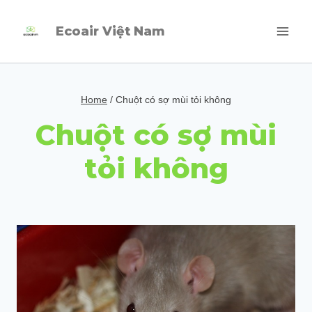
Skip
Ecoair Việt Nam
to
content
Home
/
Chuột có sợ mùi tỏi không
Chuột có sợ mùi
tỏi không