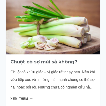
NHẤT?
MÙI
DUY
NHẤT
ĐUỔI
ĐƯỢC
CHUỘT
Chuột có sợ mùi sả không?
Chuột có khứu giác – vị giác rất nhạy bén. Nên khi
vừa tiếp xúc với những mùi mạnh chúng có thể sợ
hãi hoặc bối rối. Nhưng chưa có nghiên cứu nào
kết luận chuột sợ mùi của sả.
CHUỘT
XEM THÊM
CÓ