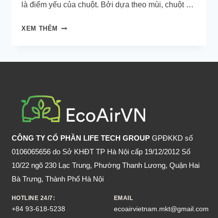
là điểm yếu của chuột. Bởi dựa theo mùi, chuột có
thể xác định dấu hiệu nguy hiểm, kẻ thù, các khu
DẦU
XEM THÊM
vực cấm hay nơi an toàn để lẩn trốn.
GIÓ
ĐUỔI
CHUỘT
CÓ
HIỆU
QUẢ
KHÔNG?
CÔNG TY CỔ PHẦN LIFE TECH GROUP
GPĐKKD số
0106065656 do Sở KHĐT TP Hà Nội cấp 19/12/2012 Số
10/22 ngõ 230 Lạc Trung, Phường Thanh Lương, Quận Hai
Bà Trưng, Thành Phố Hà Nội
HOTLINE 24/7:
EMAIL
+84 93-618-5238
ecoairvietnam.mkt@gmail.com