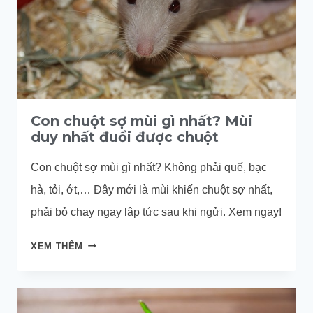
Con chuột sợ mùi gì nhất? Mùi
duy nhất đuổi được chuột
Con chuột sợ mùi gì nhất? Không phải quế, bạc
hà, tỏi, ớt,… Đây mới là mùi khiến chuột sợ nhất,
phải bỏ chạy ngay lập tức sau khi ngửi. Xem ngay!
CON
XEM THÊM
CHUỘT
SỢ
MÙI
GÌ