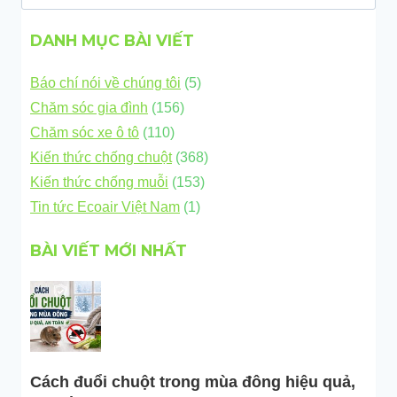
kiếm
cho:
DANH MỤC BÀI VIẾT
Báo chí nói về chúng tôi
(5)
Chăm sóc gia đình
(156)
Chăm sóc xe ô tô
(110)
Kiến thức chống chuột
(368)
Kiến thức chống muỗi
(153)
Tin tức Ecoair Việt Nam
(1)
BÀI VIẾT MỚI NHẤT
Cách đuổi chuột trong mùa đông hiệu quả,