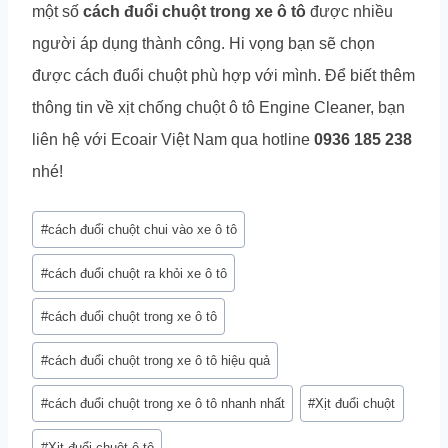
một số
cách đuổi chuột trong xe ô tô
được nhiều
người áp dụng thành công. Hi vọng bạn sẽ chọn
được cách đuổi chuột phù hợp với mình. Để biết thêm
thông tin về xịt chống chuột ô tô Engine Cleaner, bạn
liên hệ với Ecoair Việt Nam qua hotline
0936 185 238
nhé!
Post
#
cách đuổi chuột chui vào xe ô tô
Tags:
#
cách đuổi chuột ra khỏi xe ô tô
#
cách đuổi chuột trong xe ô tô
#
cách đuổi chuột trong xe ô tô hiệu quả
#
cách đuổi chuột trong xe ô tô nhanh nhất
#
Xịt đuổi chuột
#
Xịt đuổi chuột ô tô