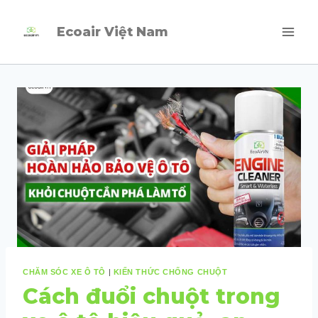
Skip
Ecoair Việt Nam
to
content
CHĂM SÓC XE Ô TÔ
|
KIẾN THỨC CHỐNG CHUỘT
Cách đuổi chuột trong