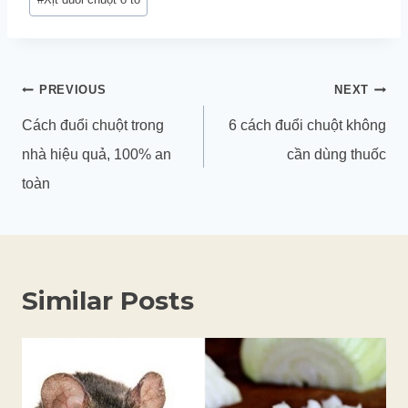
Điều
PREVIOUS
NEXT
hướng
Cách đuổi chuột trong
6 cách đuổi chuột không
bài
nhà hiệu quả, 100% an
cần dùng thuốc
viết
toàn
Similar Posts