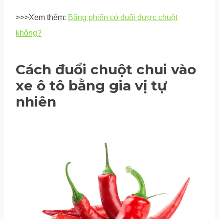
>>>Xem thêm:
Băng phiến có đuổi được chuột
không?
Cách đuổi chuột chui vào
xe ô tô bằng gia vị tự
nhiên