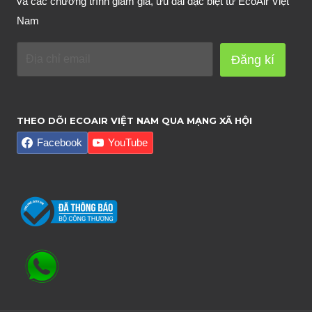
và các chương trình giảm giá, ưu đãi đặc biệt từ EcoAir Việt
Nam
Đăng kí
THEO DÕI ECOAIR VIỆT NAM QUA MẠNG XÃ HỘI
Facebook
YouTube