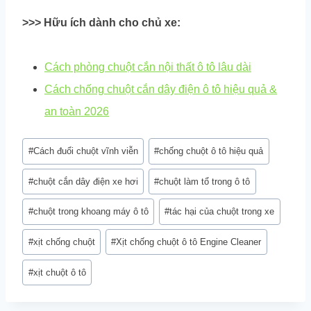
>>> Hữu ích dành cho chủ xe:
Cách phòng chuột cắn nội thất ô tô lâu dài
Cách chống chuột cắn dây điện ô tô hiệu quả &
an toàn 2026
Post
#
Cách đuổi chuột vĩnh viễn
#
chống chuột ô tô hiệu quả
Tags:
#
chuột cắn dây điện xe hơi
#
chuột làm tổ trong ô tô
#
chuột trong khoang máy ô tô
#
tác hại của chuột trong xe
#
xịt chống chuột
#
Xịt chống chuột ô tô Engine Cleaner
#
xịt chuột ô tô