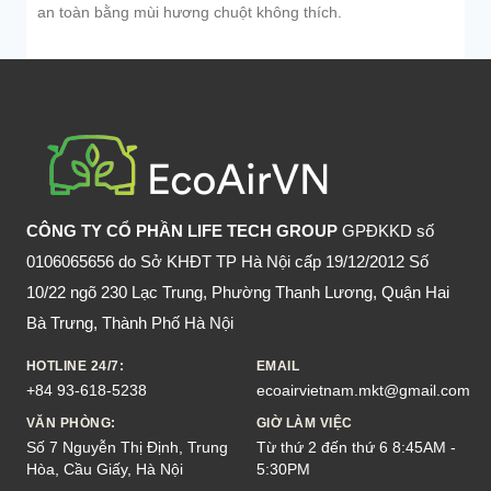
an toàn bằng mùi hương chuột không thích.
CÔNG TY CỔ PHẦN LIFE TECH GROUP
GPĐKKD số
0106065656 do Sở KHĐT TP Hà Nội cấp 19/12/2012 Số
10/22 ngõ 230 Lạc Trung, Phường Thanh Lương, Quận Hai
Bà Trưng, Thành Phố Hà Nội
HOTLINE 24/7:
EMAIL
+84 93-618-5238
ecoairvietnam.mkt@gmail.com
VĂN PHÒNG:
GIỜ LÀM VIỆC
Số 7 Nguyễn Thị Định, Trung
Từ thứ 2 đến thứ 6 8:45AM -
Hòa, Cầu Giấy, Hà Nội
5:30PM