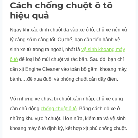
Cách chống chuột ô tô
hiệu quả
Ngay khi xác định chuột đã vào xe ô tô, chủ xe nên xử
lý càng sớm càng tốt. Cụ thể, bạn cần tiến hành vệ
sinh xe từ trong ra ngoài, nhất là
vệ sinh khoang máy
ô tô
để loại bỏ mùi chuột và rác bẩn. Sau đó, bạn chỉ
cần xịt Engine Cleaner vào toàn bộ gầm, khoang máy,
bánh,…để xua đuổi và phòng chuột cắn dây điện.
Với những xe chưa bị chuột xâm nhập, chủ xe cũng
cần chủ động
chống chuột ô tô
. Bằng cách đỗ xe ở
những khu vực ít chuột. Hơn nữa, kiểm tra và vệ sinh
khoang máy ô tô định kỳ, kết hợp xịt phủ chống chuột.