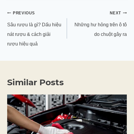
Điều
PREVIOUS
NEXT
hướng
Sâu rượu là gì? Dấu hiệu
Những hư hỏng trên ô tô
bài
nát rượu & cách giải
do chuột gây ra
viết
rượu hiệu quả
Similar Posts