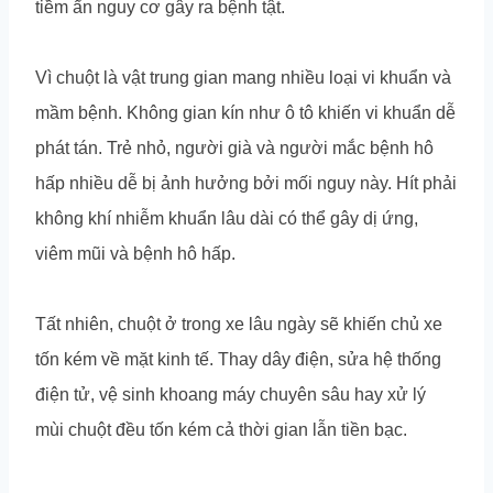
tiềm ẩn nguy cơ gây ra bệnh tật.
Vì chuột là vật trung gian mang nhiều loại vi khuẩn và
mầm bệnh. Không gian kín như ô tô khiến vi khuẩn dễ
phát tán. Trẻ nhỏ, người già và người mắc bệnh hô
hấp nhiều dễ bị ảnh hưởng bởi mối nguy này. Hít phải
không khí nhiễm khuẩn lâu dài có thể gây dị ứng,
viêm mũi và bệnh hô hấp.
Tất nhiên, chuột ở trong xe lâu ngày sẽ khiến chủ xe
tốn kém về mặt kinh tế. Thay dây điện, sửa hệ thống
điện tử, vệ sinh khoang máy chuyên sâu hay xử lý
mùi chuột đều tốn kém cả thời gian lẫn tiền bạc.