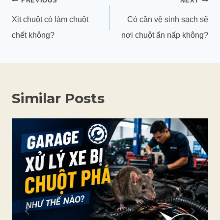
PREVIOUS
NEXT
hướng
Xịt chuột có làm chuột
Có cần vệ sinh sạch sẽ
bài
chết không?
nơi chuột ẩn nấp không?
viết
Similar Posts