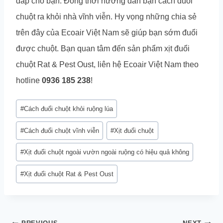
đáp cho bạn. Đồng thời hướng dẫn bạn cách đuổi
chuột ra khỏi nhà vĩnh viễn. Hy vọng những chia sẻ
trên đây của Ecoair Việt Nam sẽ giúp bạn sớm đuổi
được chuột. Bạn quan tâm đến sản phẩm xịt đuổi
chuột Rat & Pest Oust, liên hệ Ecoair Việt Nam theo
hotline
0936 185 238
!
Post
#
Cách đuổi chuột khỏi ruộng lúa
Tags:
#
Cách đuổi chuột vĩnh viễn
#
Xịt đuổi chuột
#
Xịt đuổi chuột ngoài vườn ngoài ruộng có hiệu quả không
#
Xịt đuổi chuột Rat & Pest Oust
Điều