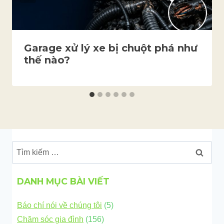
Garage xử lý xe bị chuột phá như
thế nào?
Tìm
kiếm
cho:
DANH MỤC BÀI VIẾT
Báo chí nói về chúng tôi
(5)
Chăm sóc gia đình
(156)