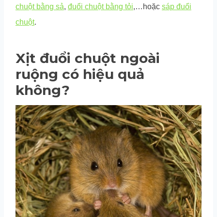
chuột bằng sả
,
đuổi chuột bằng tỏi
,…hoặc
sáp đuổi
chuột
.
Xịt đuổi chuột ngoài
ruộng có hiệu quả
không?