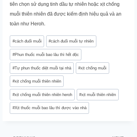
tiên chọn sử dụng tinh dầu tự nhiên hoặc xịt chống
muỗi thiên nhiên đã được kiểm định hiệu quả và an
toàn như Heroh.
Post
#
cách đuổi muỗi
#
cách đuổi muỗi tự nhiên
Tags:
#
Phun thuốc muỗi bao lâu thì hết độc
#
Tự phun thuốc diệt muỗi tại nhà
#
xịt chống muỗi
#
xịt chống muỗi thiên nhiên
#
xịt chống muỗi thiên nhiên heroh
#
xịt muỗi thiên nhiên
#
Xịt thuốc muỗi bao lâu thì được vào nhà