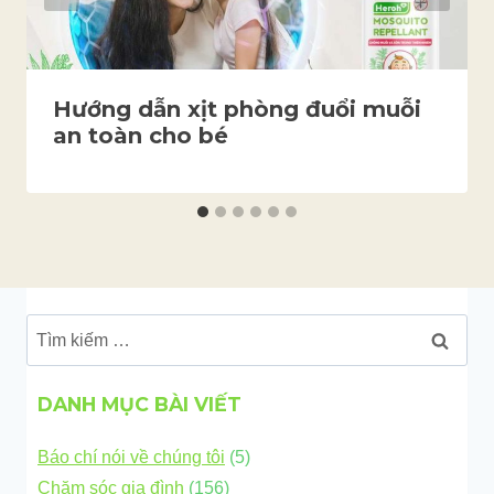
Hướng dẫn xịt phòng đuổi muỗi
an toàn cho bé
Tìm
kiếm
cho:
DANH MỤC BÀI VIẾT
Báo chí nói về chúng tôi
(5)
Chăm sóc gia đình
(156)