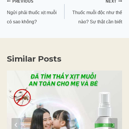
Điều
PREVIOUS
NEXT
hướng
Ngửi phải thuốc xịt muỗi
Thuốc muỗi độc như thế
bài
có sao không?
nào? Sự thật cần biết
viết
Similar Posts