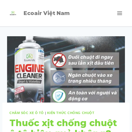
Skip
Ecoair Việt Nam
to
content
CHĂM SÓC XE Ô TÔ
|
KIẾN THỨC CHỐNG CHUỘT
Thuốc xịt chống chuột