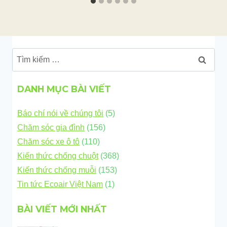
Tìm
kiếm
cho:
DANH MỤC BÀI VIẾT
Báo chí nói về chúng tôi
(5)
Chăm sóc gia đình
(156)
Chăm sóc xe ô tô
(110)
Kiến thức chống chuột
(368)
Kiến thức chống muỗi
(153)
Tin tức Ecoair Việt Nam
(1)
BÀI VIẾT MỚI NHẤT