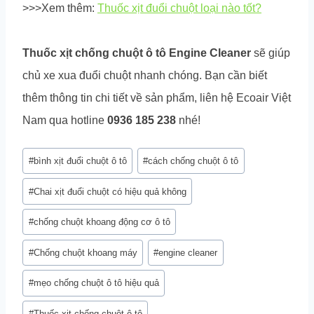
>>>Xem thêm:
Thuốc xịt đuổi chuột loại nào tốt?
Thuốc xịt chống chuột ô tô Engine Cleaner
sẽ giúp
chủ xe xua đuổi chuột nhanh chóng. Bạn cần biết
thêm thông tin chi tiết về sản phẩm, liên hệ Ecoair Việt
Nam qua hotline
0936 185 238
nhé!
Post
#
bình xịt đuổi chuột ô tô
#
cách chống chuột ô tô
Tags:
#
Chai xịt đuổi chuột có hiệu quả không
#
chống chuột khoang động cơ ô tô
#
Chống chuột khoang máy
#
engine cleaner
#
mẹo chống chuột ô tô hiệu quả
#
Thuốc xịt chống chuột ô tô