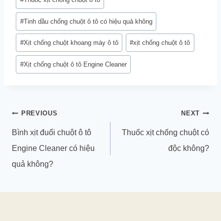
#
Tinh dầu chống chuột ô tô có hiệu quả không
#
Xịt chống chuột khoang máy ô tô
#
xịt chống chuột ô tô
#
Xịt chống chuột ô tô Engine Cleaner
Điều
PREVIOUS
NEXT
hướng
Bình xịt đuổi chuột ô tô
Thuốc xịt chống chuột có
bài
Engine Cleaner có hiệu
độc không?
viết
quả không?