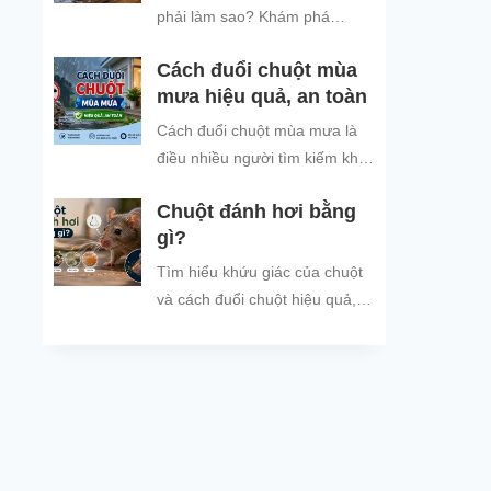
đình và đón năm mới an tâm.
phải làm sao? Khám phá
nguyên nhân chuột tìm nơi trú
Cách đuổi chuột mùa
ẩn khi trời mưa và các cách
mưa hiệu quả, an toàn
đuổi chuột, ngăn chuột xâm
nhập hiệu quả, an toàn, giúp
Cách đuổi chuột mùa mưa là
bảo vệ không gian sống sạch
điều nhiều người tìm kiếm khi
sẽ.
thời tiết mưa nhiều, ẩm ướt,
Chuột đánh hơi bằng
khiến tình trạng chuột vào nhà
gì?
trú...
Tìm hiểu khứu giác của chuột
và cách đuổi chuột hiệu quả,
an toàn bằng mùi hương chuột
không thích.