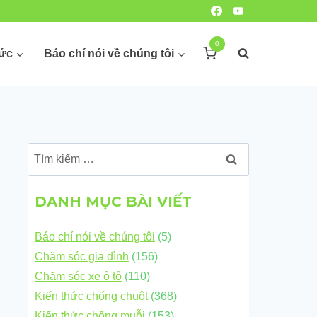
0
hức
Báo chí nói về chúng tôi
Tìm
kiếm
cho:
DANH MỤC BÀI VIẾT
Báo chí nói về chúng tôi
(5)
Chăm sóc gia đình
(156)
Chăm sóc xe ô tô
(110)
Kiến thức chống chuột
(368)
Kiến thức chống muỗi
(153)