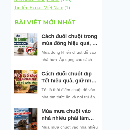
Tin tức Ecoair Việt Nam
(1)
BÀI VIẾT MỚI NHẤT
Cách đuổi chuột trong
mùa đông hiệu quả, an
toàn
Mùa đông khiến chuột dễ vào
nhà hơn. Áp dụng các cách
đuổi chuột hiệu quả, an toàn
Cách đuổi chuột dịp
để bảo vệ không gian sống
Tết hiệu quả, giữ nhà
sạch sẽ.
sạch an toàn
Tết là thời điểm chuột dễ vào
nhà tìm thức ăn và nơi trú ẩn.
Khám phá những cách đuổi
Mùa mưa chuột vào
chuột dịp Tết hiệu quả, an toàn
nhà nhiều phải làm
và dễ áp dụng để giữ không
sao?
gian sống sạch sẽ, bảo vệ gia
Mùa mưa chuột vào nhà nhiều