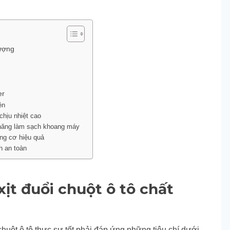
lượng
er
ền
chịu nhiệt cao
 năng làm sạch khoang máy
ộng cơ hiệu quả
h an toàn
xịt đuổi chuột ô tô chất
huột ô tô thực sự tốt phải đáp ứng những tiêu chí dưới