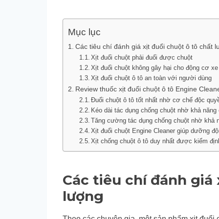
Mục lục
Các tiêu chí đánh giá xịt đuổi chuột ô tô chất 
Xịt đuổi chuột phải đuổi được chuột
Xịt đuổi chuột không gây hại cho động cơ xe
Xịt đuổi chuột ô tô an toàn với người dùng
Review thuốc xịt đuổi chuột ô tô Engine Clean
Đuổi chuột ô tô tốt nhất nhờ cơ chế độc quy
Kéo dài tác dụng chống chuột nhờ khả năng 
Tăng cường tác dụng chống chuột nhờ khả
Xịt đuổi chuột Engine Cleaner giúp dưỡng đ
Xịt chống chuột ô tô duy nhất được kiểm địn
Các tiêu chí đánh giá 
lượng
Theo các chuyên gia, một sản phẩm xịt đuổi c