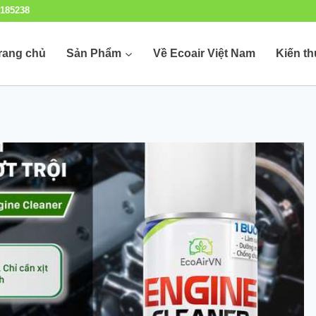
185238
rang chủ
Sản Phẩm
Về Ecoair Việt Nam
Kiến t