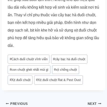
lâu dài nếu không kết hợp vệ sinh và kiểm soát nơi trú
ẩn. Thay vì chỉ phụ thuộc vào cây bạc hà đuổi chuột,
bạn nên kết hợp nhiều giải pháp. Điển hình như dọn
dẹp sạch sẽ, bịt kín khe hở và sử dụng xịt đuổi chuột
phù hợp để tăng hiệu quả bảo vệ không gian sống lâu
dài.
Post
#
Cách đuổi chuột vĩnh viễn
#
cây bạc hà đuổi chuột
Tags:
#
con chuột ghét nhất mùi gì
#
xịt chống chuột
#
Xịt đuổi chuột
#
Xịt đuổi chuột Rat & Pest Oust
Điều
PREVIOUS
NEXT