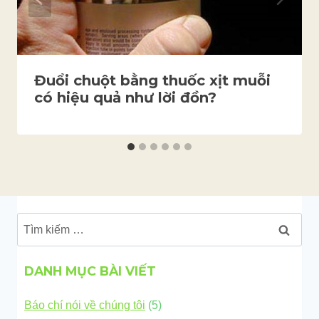
Đuổi chuột bằng thuốc xịt muỗi
có hiệu quả như lời đồn?
Tìm
kiếm
cho:
DANH MỤC BÀI VIẾT
Báo chí nói về chúng tôi
(5)