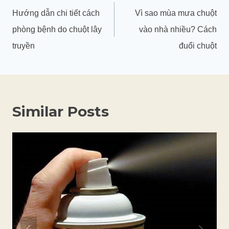
hướng
Hướng dẫn chi tiết cách
Vì sao mùa mưa chuột
bài
phòng bệnh do chuột lây
vào nhà nhiều? Cách
viết
truyền
đuổi chuột
Similar Posts