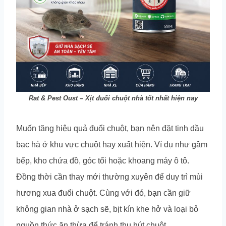
Rat & Pest Oust – Xịt đuổi chuột nhà tốt nhất hiện nay
Muốn tăng hiệu quả đuổi chuột, bạn nên đặt tinh dầu
bạc hà ở khu vực chuột hay xuất hiện. Ví dụ như gầm
bếp, kho chứa đồ, góc tối hoặc khoang máy ô tô.
Đồng thời cần thay mới thường xuyên để duy trì mùi
hương xua đuổi chuột. Cùng với đó, bạn cần giữ
không gian nhà ở sạch sẽ, bịt kín khe hở và loại bỏ
nguồn thức ăn thừa để tránh thu hút chuột.