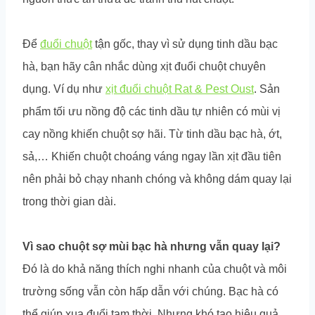
Để
đuổi chuột
tận gốc, thay vì sử dụng tinh dầu bạc
hà, bạn hãy cân nhắc dùng xịt đuổi chuột chuyên
dụng. Ví dụ như
xịt đuổi chuột Rat & Pest Oust
. Sản
phẩm tối ưu nồng độ các tinh dầu tự nhiên có mùi vị
cay nồng khiến chuột sợ hãi. Từ tinh dầu bạc hà, ớt,
sả,… Khiến chuột choáng váng ngay lần xịt đầu tiên
nên phải bỏ chạy nhanh chóng và không dám quay lại
trong thời gian dài.
Vì sao chuột sợ mùi bạc hà nhưng vẫn quay lại?
Đó là do
khả năng thích nghi nhanh của chuột và môi
trường sống vẫn còn hấp dẫn với chúng. Bạc hà có
thể giúp xua đuổi tạm thời. Nhưng khó tạo hiệu quả