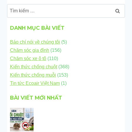
Tìm
kiếm
cho:
DANH MỤC BÀI VIẾT
Báo chí nói về chúng tôi
(5)
Chăm sóc gia đình
(156)
Chăm sóc xe ô tô
(110)
Kiến thức chống chuột
(368)
Kiến thức chống muỗi
(153)
Tin tức Ecoair Việt Nam
(1)
BÀI VIẾT MỚI NHẤT