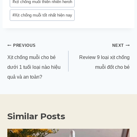
#
xịt chống muỗi thiên nhiên heroh
#
Xịt chống muỗi tốt nhất hiện nay
Điều
PREVIOUS
NEXT
hướng
Xịt chống muỗi cho bé
Review 9 loại xịt chống
bài
dưới 1 tuổi loại nào hiệu
muỗi đốt cho bé
viết
quả và an toàn?
Similar Posts