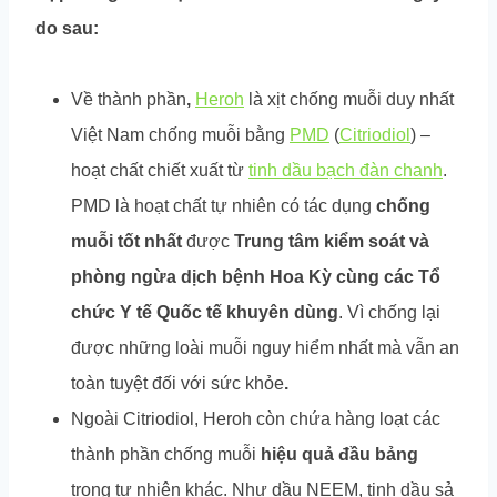
do sau:
Về thành phần
,
Heroh
là xịt chống muỗi duy nhất
Việt Nam chống muỗi bằng
PMD
(
Citriodiol
) –
hoạt chất chiết xuất từ
tinh dầu bạch đàn chanh
.
PMD là hoạt chất tự nhiên có tác dụng
chống
muỗi tốt nhất
được
Trung tâm kiểm soát và
phòng ngừa dịch bệnh Hoa Kỳ cùng các Tổ
chức Y tế Quốc tế khuyên dùng
. Vì chống lại
được những loài muỗi nguy hiểm nhất mà vẫn an
toàn tuyệt đối với sức khỏe
.
Ngoài Citriodiol, Heroh còn chứa hàng loạt các
thành phần chống muỗi
hiệu quả đầu bảng
trong tự nhiên khác. Như dầu NEEM, tinh dầu sả