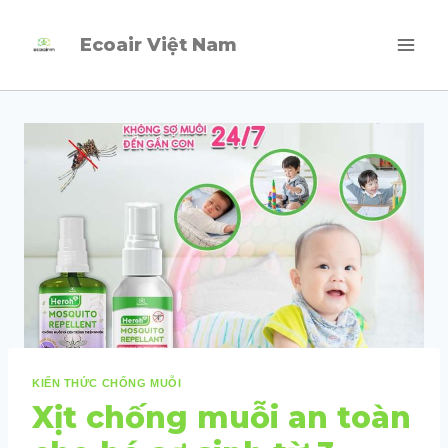
Skip
Ecoair Việt Nam
to
content
KIẾN THỨC CHỐNG MUỖI
Xịt chống muỗi an toàn