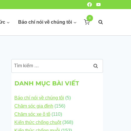
0
hức
Báo chí nói về chúng tôi
Tìm
kiếm
cho:
DANH MỤC BÀI VIẾT
Báo chí nói về chúng tôi
(5)
Chăm sóc gia đình
(156)
Chăm sóc xe ô tô
(110)
Kiến thức chống chuột
(368)
Kiến thức chống muỗi
(153)