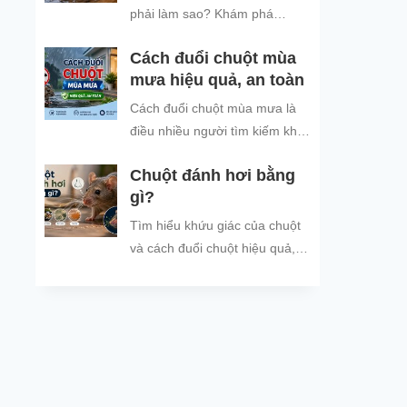
đình và đón năm mới an tâm.
phải làm sao? Khám phá
nguyên nhân chuột tìm nơi trú
Cách đuổi chuột mùa
ẩn khi trời mưa và các cách
mưa hiệu quả, an toàn
đuổi chuột, ngăn chuột xâm
nhập hiệu quả, an toàn, giúp
Cách đuổi chuột mùa mưa là
bảo vệ không gian sống sạch
điều nhiều người tìm kiếm khi
sẽ.
thời tiết mưa nhiều, ẩm ướt,
Chuột đánh hơi bằng
khiến tình trạng chuột vào nhà
gì?
trú...
Tìm hiểu khứu giác của chuột
và cách đuổi chuột hiệu quả,
an toàn bằng mùi hương chuột
không thích.