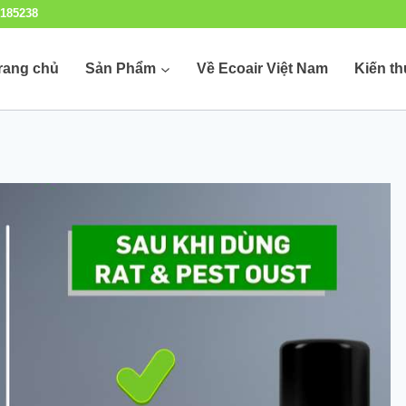
185238
rang chủ
Sản Phẩm
Về Ecoair Việt Nam
Kiến t