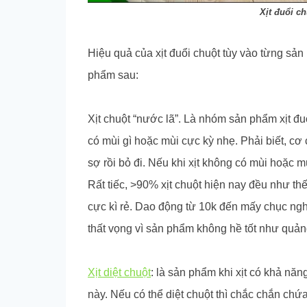
Xịt đuổi c
Hiệu quả của xịt đuổi chuột tùy vào từng sả
phẩm sau:
Xịt chuột “nước lã”. Là nhóm sản phẩm xịt đu
có mùi gì hoặc mùi cực kỳ nhẹ. Phải biết, cơ 
sợ rồi bỏ đi. Nếu khi xịt không có mùi hoặc m
Rất tiếc, >90% xịt chuột hiện nay đều như th
cực kì rẻ. Dao động từ 10k đến mấy chục ngh
thất vọng vì sản phẩm không hề tốt như quả
Xịt diệt chuột
: là sản phẩm khi xịt có khả năn
này. Nếu có thể diệt chuột thì chắc chắn ch