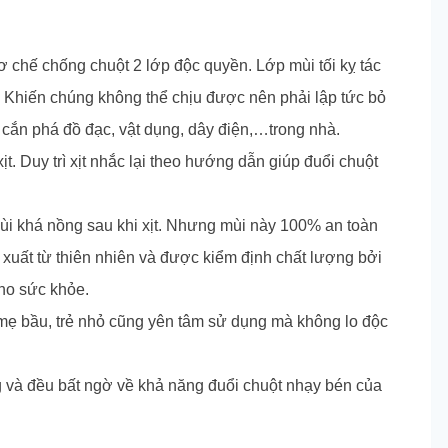
 chế chống chuột 2 lớp độc quyền. Lớp mùi tối kỵ tác
Khiến chúng không thể chịu được nên phải lập tức bỏ
 cắn phá đồ đạc, vật dụng, dây điện,…trong nhà.
xịt. Duy trì xịt nhắc lại theo hướng dẫn giúp đuổi chuột
i khá nồng sau khi xịt. Nhưng mùi này 100% an toàn
t xuất từ thiên nhiên và được kiểm định chất lượng bởi
cho sức khỏe.
mẹ bầu, trẻ nhỏ cũng yên tâm sử dụng mà không lo độc
 và đều bất ngờ về khả năng đuổi chuột nhạy bén của