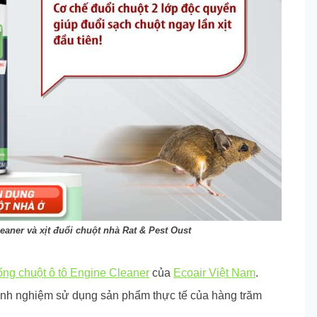
eaner và xịt đuổi chuột nhà Rat & Pest Oust
hống chuột ô tô Engine Cleaner
của
Ecoair Việt Nam
.
inh nghiệm sử dụng sản phẩm thực tế của hàng trăm