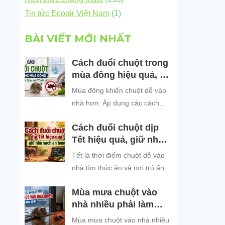
Tin tức Ecoair Việt Nam
(1)
BÀI VIẾT MỚI NHẤT
Cách đuổi chuột trong
mùa đông hiệu quả, an
toàn
Mùa đông khiến chuột dễ vào
nhà hơn. Áp dụng các cách
đuổi chuột hiệu quả, an toàn
Cách đuổi chuột dịp
để bảo vệ không gian sống
Tết hiệu quả, giữ nhà
sạch sẽ.
sạch an toàn
Tết là thời điểm chuột dễ vào
nhà tìm thức ăn và nơi trú ẩn.
Khám phá những cách đuổi
Mùa mưa chuột vào
chuột dịp Tết hiệu quả, an toàn
nhà nhiều phải làm
và dễ áp dụng để giữ không
sao?
gian sống sạch sẽ, bảo vệ gia
Mùa mưa chuột vào nhà nhiều