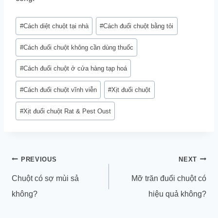
Post
#
Cách diệt chuột tại nhà
#
Cách đuổi chuột bằng tỏi
Tags:
#
Cách đuổi chuột không cần dùng thuốc
#
Cách đuổi chuột ở cửa hàng tạp hoá
#
Cách đuổi chuột vĩnh viễn
#
Xịt đuổi chuột
#
Xịt đuổi chuột Rat & Pest Oust
Điều
PREVIOUS
NEXT
hướng
Chuột có sợ mùi sả
Mỡ trăn đuổi chuột có
bài
không?
hiệu quả không?
viết