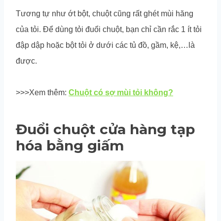
Tương tự như ớt bột, chuột cũng rất ghét mùi hăng
của tỏi. Để dùng tỏi đuổi chuột, bạn chỉ cần rắc 1 ít tỏi
đập dập hoặc bột tỏi ở dưới các tủ đồ, gầm, kệ,…là
được.
>>>Xem thêm:
Chuột có sợ mùi tỏi không?
Đuổi chuột cửa hàng tạp
hóa bằng giấm