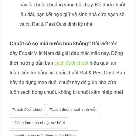
này là chuột choáng váng bỏ chạy. Để đuổi chuột
lâu dài, bạn kết hợp giữ vệ sinh nhà cửa sạch sẽ
và xịt Rat & Pest Oust định kỳ nhé!
Chuột có sợ mùi nước hoa không
? Bài viết trên
đây Ecoair Việt Nam đã giải đáp thắc mắc này. Đồng
thời hướng dẫn bạn
cách đuổi chuột
hiệu quả, an
toàn, tiện lợi bằng xịt đuổi chuột Rat & Pest Oust. Bạn
hãy áp dụng mẹo đuổi chuột này để giúp nhà cửa
luôn sạch bóng chuột, không bị chuột xâm nhập nhé!
Post
#
cách đuổi chuột
#
Cách đuổi chuột vĩnh viễn
Tags:
#
Cách làm cho chuột sợ bỏ đi
#
chuột có sợ mùi băng phiến không