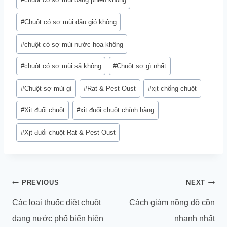
#
Chuột có sợ mùi dầu gió không
#
chuột có sợ mùi nước hoa không
#
chuột có sợ mùi sả không
#
Chuột sợ gì nhất
#
Chuột sợ mùi gì
#
Rat & Pest Oust
#
xịt chống chuột
#
Xịt đuổi chuột
#
xịt đuổi chuột chính hãng
#
Xịt đuổi chuột Rat & Pest Oust
Điều
PREVIOUS
NEXT
hướng
Các loại thuốc diệt chuột
Cách giảm nồng độ cồn
bài
dạng nước phổ biến hiện
nhanh nhất