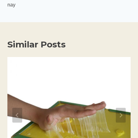
viết
nay
Similar Posts