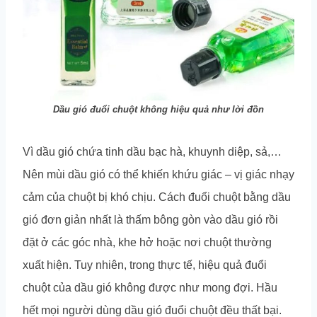
Dầu gió đuổi chuột không hiệu quả như lời đồn
Vì dầu gió chứa tinh dầu bạc hà, khuynh diệp, sả,…
Nên mùi dầu gió có thể khiến khứu giác – vị giác nhạy
cảm của chuột bị khó chịu. Cách đuổi chuột bằng dầu
gió đơn giản nhất là thấm bông gòn vào dầu gió rồi
đặt ở các góc nhà, khe hở hoặc nơi chuột thường
xuất hiện. Tuy nhiên, trong thực tế, hiệu quả đuổi
chuột của dầu gió không được như mong đợi. Hầu
hết mọi người dùng dầu gió đuổi chuột đều thất bại.