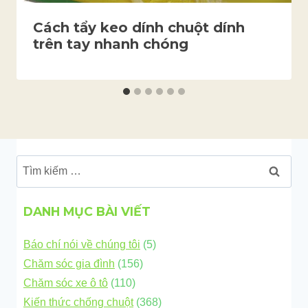
Cách tẩy keo dính chuột dính
trên tay nhanh chóng
Tìm
kiếm
cho:
DANH MỤC BÀI VIẾT
Báo chí nói về chúng tôi
(5)
Chăm sóc gia đình
(156)
Chăm sóc xe ô tô
(110)
Kiến thức chống chuột
(368)