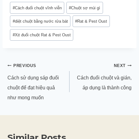
#
Cách đuổi chuột vĩnh viễn
#
Chuột sợ mùi gì
#
diệt chuột bằng nước rửa bát
#
Rat & Pest Oust
#
Xịt đuổi chuột Rat & Pest Oust
Điều
PREVIOUS
NEXT
hướng
Cách sử dụng sáp đuổi
Cách đuổi chuột và gián,
bài
chuột để đạt hiệu quả
áp dụng là thành công
viết
như mong muốn
Similar Posts