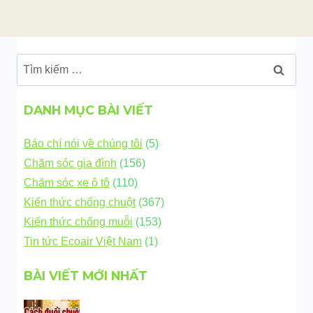
Tìm
kiếm
cho:
DANH MỤC BÀI VIẾT
Báo chí nói về chúng tôi
(5)
Chăm sóc gia đình
(156)
Chăm sóc xe ô tô
(110)
Kiến thức chống chuột
(367)
Kiến thức chống muỗi
(153)
Tin tức Ecoair Việt Nam
(1)
BÀI VIẾT MỚI NHẤT