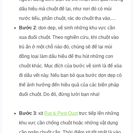
dấu hiệu mà chuột để lại, như nơi đó có mùi
nước tiểu, phân chuột, rác do chuột tha vào,…
Bước 2
: dọn dẹp, vệ sinh những khu vực cần
xua đuổi chuột. Theo nghiên cứu, khi chuột vào
trú ẩn ở một chỗ nào đó, chúng sẽ để lại mùi
đồng loại làm dấu hiệu để thu hút những con
chuột khác. Mục đích của bước vệ sinh là để xóa
đi dấu vết này. Nếu bạn bỏ qua bước dọn dẹp có
thể ảnh hưởng đến hiệu quả của các biện pháp
đuổi chuột. Do đó, đừng lười bạn nha!
Bước 3
: xịt
Rat & Pest Oust
trực tiếp lên những
khu vực cần chống chuột hoặc những vật dụng
cần ngăn chuột cắn. Thời điểm xịt tốt nhất là vào