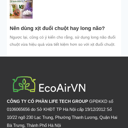
Nên dùng xịt đuổi chuột hay long não?
Ngược lại, cũng có ý kiến cho rằng, sử dụng long não đuổi
chuột vừa hiệu quả vừa tiết kiệm hơn so với xịt đuổi chuột.
CÔNG TY CỔ PHẦN LIFE TECH GROUP
GPĐKKD số
0106065656 do Sở KHĐT TP Hà Nội cấp 19/12/2012 Số
10/22 ngõ 230 Lạc Trung, Phường Thanh Lương, Quận Hai
Bà Trưng, Thành Phố Hà Nội