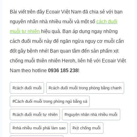
Bài viết trên đây Ecoair Việt Nam đã chia sẻ với bạn
nguyên nhân nhà nhiều muỗi và một số
cách đuổi
muỗi tự nhiên
hiệu quả. Bạn áp dụng ngay những
cách đuổi muỗi này để ngăn ngừa nguy cơ muỗi cắn
đốt gây bệnh nhé! Bạn quan tâm đến sản phẩm xịt
chống muỗi thiên nhiên Heroh, liên hệ với Ecoair Việt
Nam theo hotline
0936 185 238
!
Post
#
cách đuổi muỗi
#
cách đuổi muỗi trong phòng bằng chanh
Tags:
#
Cách đuổi muỗi trong phòng ngủ bằng sả
#
cách đuổi muỗi tự nhiên
#
nguyên nhân nhà nhiều muỗi
#
nhà nhiều muỗi phải làm sao
#
xịt chống muỗi