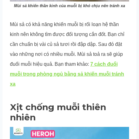
Mùi sả khiến thần kinh của muỗi bị khó chịu nên tránh xa
Mùi sả có khả năng khiến muỗi bị rối loạn hệ thần
kinh nên không tìm được đối tượng cắn đốt. Bạn chỉ
cần chuẩn bị vài củ sả tươi rồi đập dập. Sau đó đặt
vào những nơi có nhiều muỗi. Mùi sả toả ra sẽ giúp
đuổi muỗi hiệu quả. Bạn tham khảo:
7 cách đuổi
muỗi trong phòng ngủ bằng sả khiến muỗi tránh
xa
Xịt chống muỗi thiên
nhiên