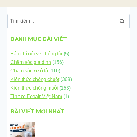
Tìm
kiếm
cho:
DANH MỤC BÀI VIẾT
Báo chí nói về chúng tôi
(5)
Chăm sóc gia đình
(156)
Chăm sóc xe ô tô
(110)
Kiến thức chống chuột
(369)
Kiến thức chống muỗi
(153)
Tin tức Ecoair Việt Nam
(1)
BÀI VIẾT MỚI NHẤT