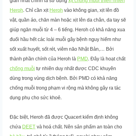
giản nhất chính là sử dụng
xịt chống muỗi thiên nhiên
Heroh
. Chỉ cần xịt
Heroh
vào không gian, xịt lên đồ
vật, quần áo, chăn màn hoặc xịt lên da chân, da tay sẽ
giúp ngăn muỗi từ 4 – 6 tiếng. Heroh có khả năng xua
đuổi hầu hết các loài muỗi gây bệnh nguy hiểm như
sốt xuất huyết, sốt rét, viêm não Nhật Bản,… Bởi
thành phần chính của Heroh là
PMD
. Đây là hoạt chất
chống muỗi
tự nhiên duy nhất được CDC khuyên
dùng trong vùng dịch bệnh. Bởi PMD có khả năng
chống muỗi trong phạm vi rộng mà không gây ra tác
dụng phụ cho sức khoẻ.
Đặc biệt, Heroh đã được Quacert kiểm định không
chứa
DEET
và hoá chất. Nên sản phẩm an toàn cho