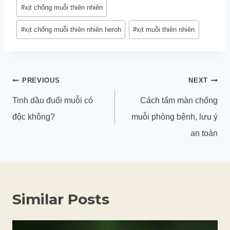
#
xịt chống muỗi thiên nhiên
#
xịt chống muỗi thiên nhiên heroh
#
xịt muỗi thiên nhiên
Điều
PREVIOUS
NEXT
hướng
Tinh dầu đuổi muỗi có
Cách tẩm màn chống
bài
độc không?
muỗi phòng bệnh, lưu ý
viết
an toàn
Similar Posts