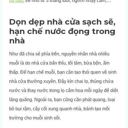
bà bầu
, trẻ nhỏ từ 3 tháng tuổi, người nhạy cảm,…
Dọn dẹp nhà cửa sạch sẽ,
hạn chế nước đọng trong
nhà
Như đã chia sẻ phía trên, nguyên nhân nhà nhiều
muỗi là do nhà cửa bẩn thỉu, tối tăm, bừa bộn, ẩm
thấp. Để hạn chế muỗi, bạn cần tạo thói quen vệ sinh
nhà cửa thường xuyên. Đậy kín chai lọ, thùng chứa
nước và thay nước trong lọ cắm hoa mỗi ngày để diệt
lăng quăng. Ngoài ra, bạn cũng cần phát quang, loại
bỏ bụi rậm, cây cối xung quanh nhà, tránh tạo môi
trường cho muỗi sinh sôi.