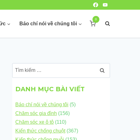
0
hức
Báo chí nói về chúng tôi
Tìm
kiếm
cho:
DANH MỤC BÀI VIẾT
Báo chí nói về chúng tôi
(5)
Chăm sóc gia đình
(156)
Chăm sóc xe ô tô
(110)
Kiến thức chống chuột
(367)
Kiến thức chống muỗi
(153)