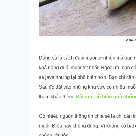
Xua 
Dùng sả là cách đuổi muỗi tự nhiên mà bạn nê
khả năng đuổi muỗi tốt nhất. Ngoài ra, bạn 
sả java nhưng lại phổ biến hơn. Bạn chỉ cần d
Sau đó đặt vào những khu vực có nhiều muỗi.
tham khảo thêm:
Bất ngờ về hiệu quả chốn
Có nhiều nguồn thông tin chia sẻ là chỉ cần 
muỗi. Điều này không đúng. Vì không có bất
chúng lớn lên.