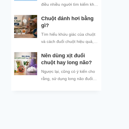
bảo vệ không gian sống sạch
điều nhiều người tìm kiếm khi
sẽ.
thời tiết mưa nhiều, ẩm ướt,
Chuột đánh hơi bằng
khiến tình trạng chuột vào nhà
gì?
trú...
Tìm hiểu khứu giác của chuột
và cách đuổi chuột hiệu quả,
an toàn bằng mùi hương chuột
Nên dùng xịt đuổi
không thích.
chuột hay long não?
Ngược lại, cũng có ý kiến cho
rằng, sử dụng long não đuổi
chuột vừa hiệu quả vừa tiết
kiệm hơn so với xịt đuổi chuột.