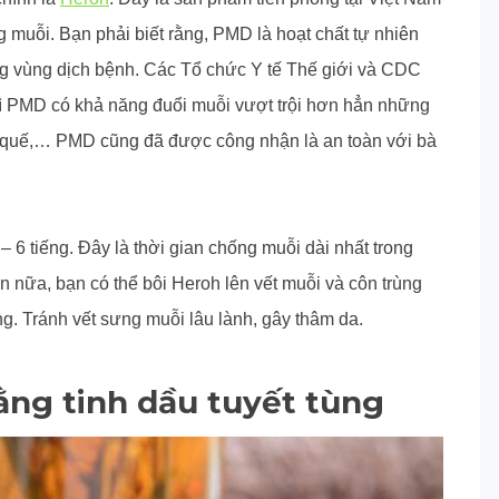
g muỗi. Bạn phải biết rằng, PMD là hoạt chất tự nhiên
g vùng dịch bệnh. Các Tổ chức Y tế Thế giới và CDC
 PMD có khả năng đuổi muỗi vượt trội hơn hẳn những
h, quế,… PMD cũng đã được công nhận là an toàn với bà
– 6 tiếng. Đây là thời gian chống muỗi dài nhất trong
nữa, bạn có thể bôi Heroh lên vết muỗi và côn trùng
. Tránh vết sưng muỗi lâu lành, gây thâm da.
ằng tinh dầu tuyết tùng