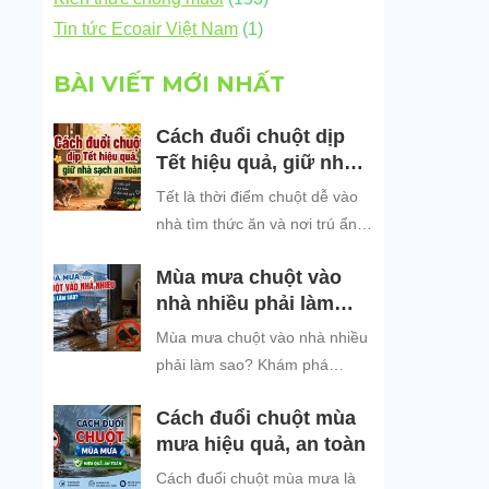
Tin tức Ecoair Việt Nam
(1)
BÀI VIẾT MỚI NHẤT
Cách đuổi chuột dịp
Tết hiệu quả, giữ nhà
sạch an toàn
Tết là thời điểm chuột dễ vào
nhà tìm thức ăn và nơi trú ẩn.
Khám phá những cách đuổi
Mùa mưa chuột vào
chuột dịp Tết hiệu quả, an toàn
nhà nhiều phải làm
và dễ áp dụng để giữ không
sao?
gian sống sạch sẽ, bảo vệ gia
Mùa mưa chuột vào nhà nhiều
đình và đón năm mới an tâm.
phải làm sao? Khám phá
nguyên nhân chuột tìm nơi trú
Cách đuổi chuột mùa
ẩn khi trời mưa và các cách
mưa hiệu quả, an toàn
đuổi chuột, ngăn chuột xâm
nhập hiệu quả, an toàn, giúp
Cách đuổi chuột mùa mưa là