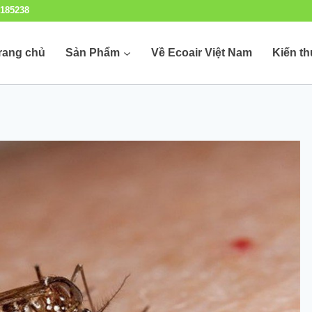
185238
rang chủ
Sản Phẩm
Về Ecoair Việt Nam
Kiến t