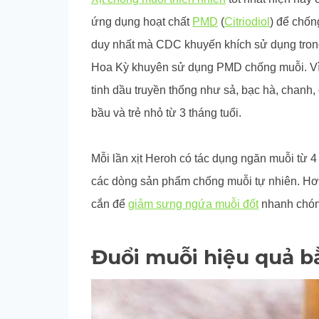
ứng dụng hoạt chất
PMD
(
Citriodiol
) để chốn
duy nhất mà CDC khuyến khích sử dụng tron
Hoa Kỳ khuyên sử dụng PMD chống muỗi. Vì
tinh dầu truyền thống như sả, bạc hà, chan
bầu và trẻ nhỏ từ 3 tháng tuổi.
Mỗi lần xịt Heroh có tác dụng ngăn muỗi từ 4 
các dòng sản phẩm chống muỗi tự nhiên. Hơn 
cắn để
giảm sưng ngứa muỗi đốt
nhanh chóng
Đuổi muỗi hiệu quả b