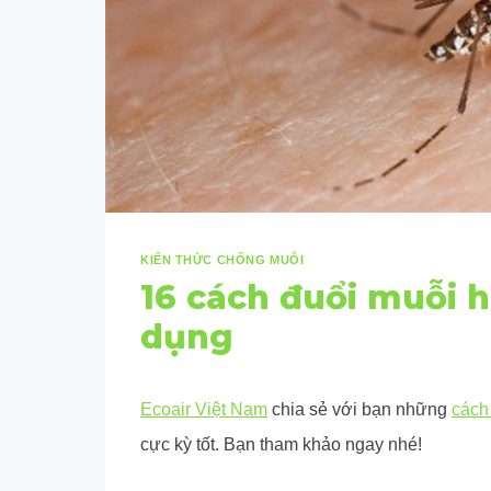
KIẾN THỨC CHỐNG MUỖI
16 cách đuổi muỗi 
dụng
Ecoair Việt Nam
chia sẻ với bạn những
cách
cực kỳ tốt. Bạn tham khảo ngay nhé!