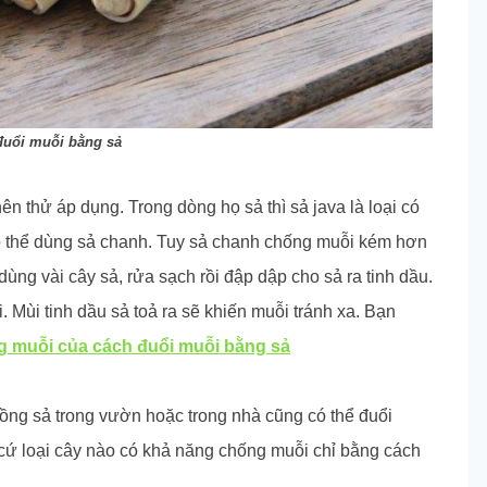
đuổi muỗi bằng sả
n thử áp dụng. Trong dòng họ sả thì sả java là loại có
có thể dùng sả chanh. Tuy sả chanh chống muỗi kém hơn
ùng vài cây sả, rửa sạch rồi đập dập cho sả ra tinh dầu.
 Mùi tinh dầu sả toả ra sẽ khiến muỗi tránh xa. Bạn
g muỗi của cách đuổi muỗi bằng sả
trồng sả trong vườn hoặc trong nhà cũng có thể đuổi
 cứ loại cây nào có khả năng chống muỗi chỉ bằng cách